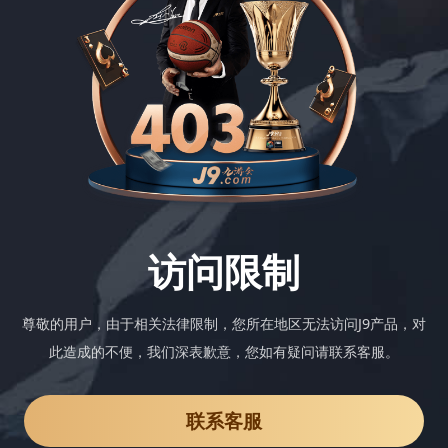
访问限制
尊敬的用户，由于相关法律限制，您所在地区无法访问J9产品，对
此造成的不便，我们深表歉意，您如有疑问请联系客服。
联系客服